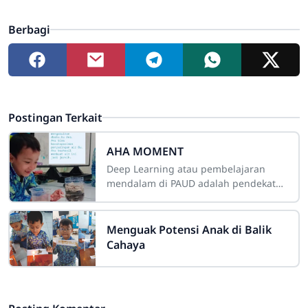
Berbagi
Postingan Terkait
AHA MOMENT
Deep Learning atau pembelajaran
mendalam di PAUD adalah pendekatan
pembelajaran yang menekankan
pemahaman konsep dan penguasaan
kompetensi secara
Menguak Potensi Anak di Balik
Cahaya