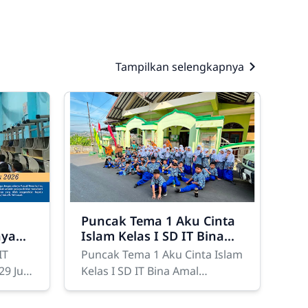
Tampilkan selengkapnya
Puncak Tema 1 Aku Cinta
aya
Islam Kelas I SD IT Bina
Amal 02
IT
Puncak Tema 1 Aku Cinta Islam
9 Juli
Kelas I SD IT Bina Amal
a Amal
02Islaaaammm.... jawab anak-
an
anak kelas I dengan semangat,