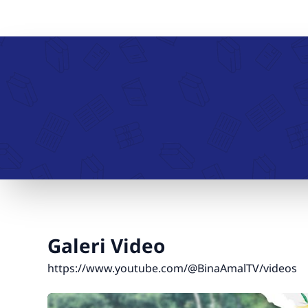
PENELITIAN "ECO SMART PACK:
AN ECO-FRIENDLY BIOPLASTIC
INNOVATION WITH
ANTHOCYANIN SENSORS FOR
REAL-TIME FOOD FRESHNESS
DETECTION"
Galeri Video
https://www.youtube.com/@BinaAmalTV/videos