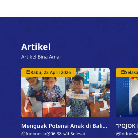
'alamin, kegiatan puncak tema
Cinta"
hari ini berlangsung dengan
Artikel
Artikel Bina Amal
Rabu, 22 April 2026
Selas
Menguak Potensi Anak di Balik
“POJOK KELU
Cahaya
Fitrah 1
Indonesia
06.38 s/d Selesai
Indones