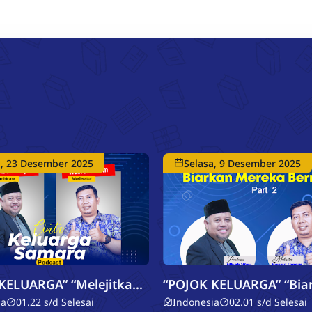
Semarang, 29 Juli
Puncak Tema dengan
mengusung tema
a, 23 Desember 2025
Selasa, 9 Desember 2025
ARGA” “Melejitkan
“POJOK KELUARGA” “Biarkan
”
Mereka Bermain 2”
ia
01.22 s/d Selesai
Indonesia
02.01 s/d Selesai