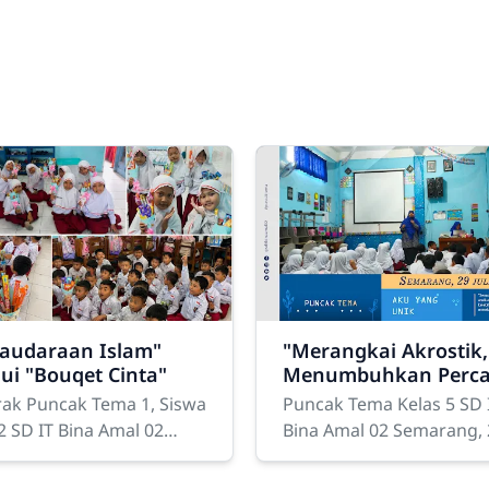
saudaraan Islam"
"Merangkai Akrostik,
ui "Bouqet Cinta"
Menumbuhkan Perc
Diri"
ak Puncak Tema 1, Siswa
Puncak Tema Kelas 5 SD 
2 SD IT Bina Amal 02
Bina Amal 02 Semarang, 2
ar Makna "Persaudaraan
2026 – Kelas 5 SD IT Bin
 melalui "Bouqet
02 melaksanakan kegiat