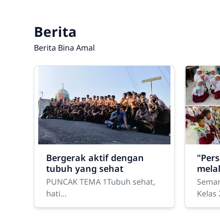
Berita
Berita Bina Amal
Bergerak aktif dengan
"Per
tubuh yang sehat
melal
PUNCAK TEMA 1Tubuh sehat,
Semar
hati
Kelas 
gembiraBismillahirrahmanirra
Belaj
himAlhamdulillahirabbil
Islam"