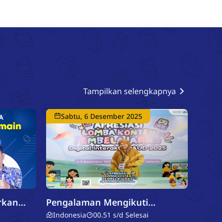
saat ditanya apa
Tampilkan selengkapnya
Sabtu, 6 Desember 2025
Pengalaman Mengikuti
Workshop Media Pembelajaran
Indonesia
00.51 s/d Selesai