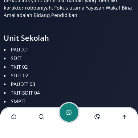
berkualitas yaitu generasi mandiri yang memiliki
karakter robbaniyah. Fokus utama Yayasan Wakaf Bina
Amal adalah Bidang Pendidikan
Unit Sekolah
Bina Amal
Online
PAUDIT
SDIT
TKIT 02
SDIT 02
PAUDIT 03
TKIT-SDIT 04
SMPIT
SMAIT
Alamat Kami