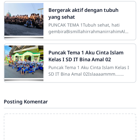
2026, berlangsung dengan meriah,
hangat dan
Bergerak aktif dengan tubuh
yang sehat
PUNCAK TEMA 1Tubuh sehat, hati
gembiraBismillahirrahmanirrahimAlha
mdulillahirabbil 'alamin, kegiatan
puncak tema hari ini berlangsung
dengan
Puncak Tema 1 Aku Cinta Islam
Kelas I SD IT Bina Amal 02
Puncak Tema 1 Aku Cinta Islam Kelas I
SD IT Bina Amal 02Islaaaammm....
jawab anak-anak kelas I dengan
semangat, saat ditanya apa
Posting Komentar