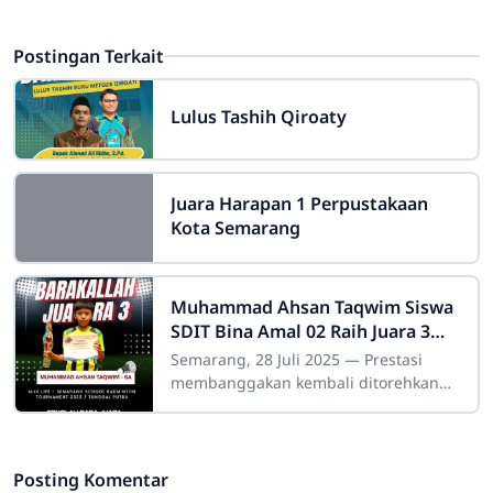
Postingan Terkait
Lulus Tashih Qiroaty
Juara Harapan 1 Perpustakaan
Kota Semarang
Muhammad Ahsan Taqwim Siswa
SDIT Bina Amal 02 Raih Juara 3
Secara Dramatis di Milk Life
Semarang, 28 Juli 2025 — Prestasi
Semarang School Badminton
membanggakan kembali ditorehkan
Tournament 2025
oleh siswa SDIT Bina Amal 02.
Muhammad Ahsan Taqwim, siswa
kelas 6, berhasil meraih
Posting Komentar