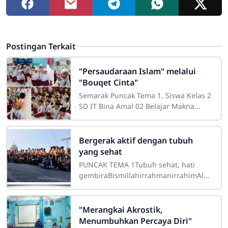
Postingan Terkait
"Persaudaraan Islam" melalui
"Bouqet Cinta"
Semarak Puncak Tema 1, Siswa Kelas 2
SD IT Bina Amal 02 Belajar Makna
"Persaudaraan Islam" melalui "Bouqet
Cinta"Semarang, 29 Juli
Bergerak aktif dengan tubuh
yang sehat
PUNCAK TEMA 1Tubuh sehat, hati
gembiraBismillahirrahmanirrahimAlha
mdulillahirabbil 'alamin, kegiatan
puncak tema hari ini berlangsung
dengan
"Merangkai Akrostik,
Menumbuhkan Percaya Diri"