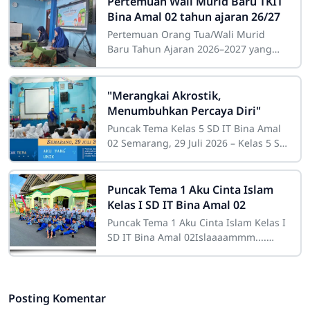
Pertemuan Wali Murid Baru TKIT
Bina Amal 02 tahun ajaran 26/27
Pertemuan Orang Tua/Wali Murid
Baru Tahun Ajaran 2026–2027 yang
dilaksanakan pada hari Sabtu, 11 Juli
2026, berlangsung dengan meriah,
hangat dan
"Merangkai Akrostik,
Menumbuhkan Percaya Diri"
Puncak Tema Kelas 5 SD IT Bina Amal
02 Semarang, 29 Juli 2026 – Kelas 5 SD
IT Bina Amal 02 melaksanakan
kegiatan Puncak Tema dengan
mengusung tema
Puncak Tema 1 Aku Cinta Islam
Kelas I SD IT Bina Amal 02
Puncak Tema 1 Aku Cinta Islam Kelas I
SD IT Bina Amal 02Islaaaammm....
jawab anak-anak kelas I dengan
semangat, saat ditanya apa
Posting Komentar