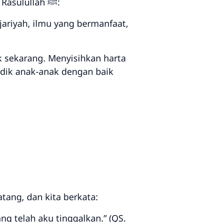
Setelah kita meninggal, ada tiga amalan yang tidak akan putus sebagaimana sabda Rasulullah ﷺ:
jariyah, ilmu yang bermanfaat,
ak sekarang. Menyisihkan harta
idik anak-anak dengan baik
tang, dan kita berkata:
ng telah aku tinggalkan.” (QS.