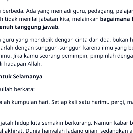
ng berbeda. Ada yang menjadi guru, pedagang, pelaja
h tidak menilai jabatan kita, melainkan
bagaimana 
penuh tanggung jawab
.
ah guru yang mendidik dengan cinta dan doa, bukan h
lajarlah dengan sungguh-sungguh karena ilmu yang 
anmu. Jika kamu seorang pemimpin, pimpinlah dengan
i hadapan Allah.
 untuk Selamanya
llah berkata:
ah kumpulan hari. Setiap kali satu harimu pergi, ma
ti jatah hidup kita semakin berkurang. Namun kabar b
akhirat. Dunia hanyalah ladang ujian, sedangkan ak