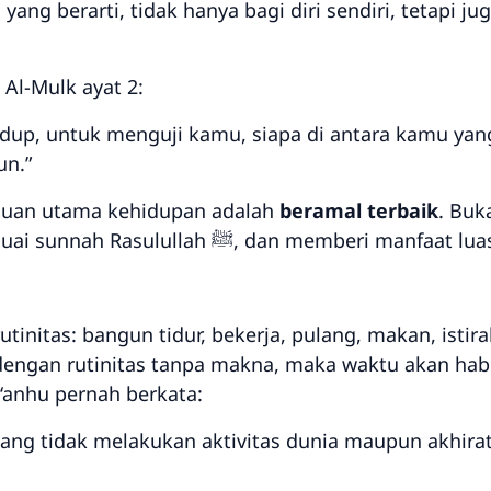
g berarti, tidak hanya bagi diri sendiri, tetapi jug
Al-Mulk ayat 2:
dup, untuk menguji kamu, siapa di antara kamu yang
n.”
juan utama kehidupan adalah
beramal terbaik
. Buk
– penuh keikhlasan, sesuai sunnah Rasulullah ﷺ, dan memberi manfaat lu
rutinitas: bangun tidur, bekerja, pulang, makan, isti
 dengan rutinitas tanpa makna, maka waktu akan habis 
‘anhu pernah berkata:
yang tidak melakukan aktivitas dunia maupun akhirat