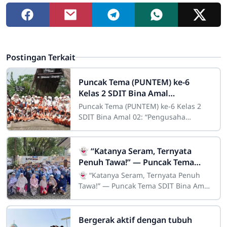
Postingan Terkait
Puncak Tema (PUNTEM) ke-6
Kelas 2 SDIT Bina Amal
02:“Pengusaha Sukses”
Puncak Tema (PUNTEM) ke-6 Kelas 2
SDIT Bina Amal 02: “Pengusaha
Sukses” Sebanyak 81 siswa kelas 2
SDIT Bina Amal 02 melaksanakan
kegiatan
👻 “Katanya Seram, Ternyata
Penuh Tawa!” — Puncak Tema
SDIT Bina Amal 02 di Lawang
👻 “Katanya Seram, Ternyata Penuh
Sewu Bikin Haru di Hari Kartini
Tawa!” — Puncak Tema SDIT Bina Amal
🌸
02 di Lawang Sewu Bikin Haru di Hari
Kartini 🌸Ibu Indah Wahyuni, S.Pd
selaku
Bergerak aktif dengan tubuh