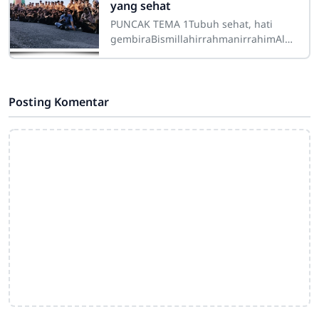
yang sehat
PUNCAK TEMA 1Tubuh sehat, hati
gembiraBismillahirrahmanirrahimAlha
mdulillahirabbil 'alamin, kegiatan
puncak tema hari ini berlangsung
dengan
Posting Komentar