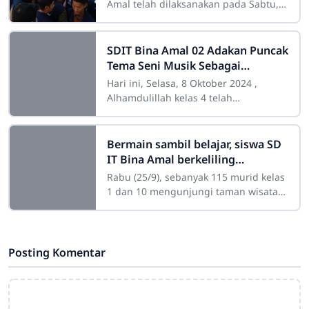
Amal telah dilaksanakan pada Sabtu,
28 Maret 2026, bertempat di
lingkungan SDIT & PAUDIT, dengan
diikuti
SDIT Bina Amal 02 Adakan Puncak
Tema Seni Musik Sebagai
Kekayaan Budaya
Hari ini, Selasa, 8 Oktober 2024 ,
Alhamdulillah kelas 4 telah
melaksanakan Puncak Tema kedua di
Semester 1.Tema yang dipilih kali ini
adalah seni
Bermain sambil belajar, siswa SD
IT Bina Amal berkeliling
Ngrembel mengamati fauna
Rabu (25/9), sebanyak 115 murid kelas
sembari bermain edukatif
1 dan 10 mengunjungi taman wisata
Ngrembel dalam rangka Puncak Tema.
Kegiatan ini bertema “Bermain
Posting Komentar