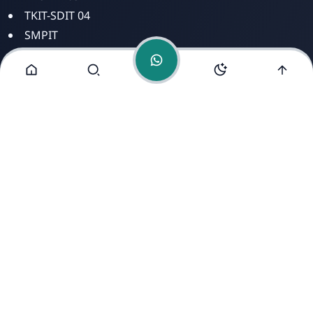
TKIT-SDIT 04
SMPIT
SMAIT
Alamat Kami
Jl. Kyai Saleh No 8 Mugassari Semarang Selatan Jawa
Tengah 50249
https://www.free-counters.org/