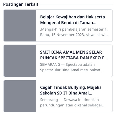
Postingan Terkait
Belajar Kewajiban dan Hak serta
Mengenal Benda di Taman
Indonesia Kaya
.Mengakhiri pembelajaran semester 1,
Rabu, 15 November 2023, siswa-siswi
kelas tiga Imam Bukhori dan Imam
Muslim SDIT Bina Amal 02
melaksanakan Puncak
SMIT BINA AMAL MENGGELAR
PUNCAK SPECTABA DAN EXPO P5
DENGAN MERIAH
SEMARANG — Spectaba adalah
Spectacular Bina Amal merupakan
event tahunan dari SMA IT Bina Amal
berupa lomba-lomba antar sekolah se-
Jateng.
Cegah Tindak Bullying, Majelis
Sekolah SD IT Bina Amal
Menghadirkan Psikolog dalam
Semarang — Dewasa ini tindakan
acara Sekolah Orangtua
perundungan atau dikenal sebagai
perilaku bullying kerap kali ditemui di
lingkungan sosial. Khususnya di dunia