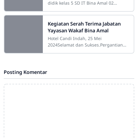
didik kelas 5 SD IT Bina Amal 02
melakukan Puncak Tema dengan topik
“Ekspresi Diri Melalui Hobi dan
Sayangi Bumi”.
Kegiatan Serah Terima Jabatan
Yayasan Wakaf Bina Amal
Hotel Candi Indah, 25 Mei
2024Selamat dan Sukses.Pergantian
jabatan merupakan dinamisasi
organisasi yang sudah selayaknya
dilakukan. Hal ini menjadi
Posting Komentar