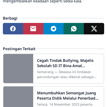
mengembalikan keadaan seperti sedia kala.
Berbagi
Postingan Terkait
Cegah Tindak Bullying, Majelis
Sekolah SD IT Bina Amal
Menghadirkan Psikolog dalam
Semarang — Dewasa ini tindakan
acara Sekolah Orangtua
perundungan atau dikenal sebagai
perilaku bullying kerap kali ditemui di
lingkungan sosial. Khususnya di dunia
Menumbuhkan Semangat Juang
Peserta Didik Melalui Penerbad
Fair
Selasa, 14 November 2023 peserta