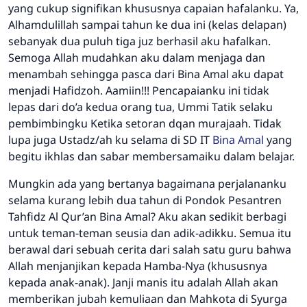
yang cukup signifikan khususnya capaian hafalanku. Ya,
Alhamdulillah sampai tahun ke dua ini (kelas delapan)
sebanyak dua puluh tiga juz berhasil aku hafalkan.
Semoga Allah mudahkan aku dalam menjaga dan
menambah sehingga pasca dari Bina Amal aku dapat
menjadi Hafidzoh. Aamiin!!! Pencapaianku ini tidak
lepas dari do’a kedua orang tua, Ummi Tatik selaku
pembimbingku Ketika setoran dqan murajaah. Tidak
lupa juga Ustadz/ah ku selama di SD IT
Bina Amal
yang
begitu ikhlas dan sabar membersamaiku dalam belajar.
Mungkin ada yang bertanya bagaimana perjalananku
selama kurang lebih dua tahun di Pondok Pesantren
Tahfidz Al Qur’an Bina Amal? Aku akan sedikit berbagi
untuk teman-teman seusia dan adik-adikku. Semua itu
berawal dari sebuah cerita dari salah satu guru bahwa
Allah menjanjikan kepada Hamba-Nya (khususnya
kepada anak-anak). Janji manis itu adalah Allah akan
memberikan jubah kemuliaan dan Mahkota di Syurga