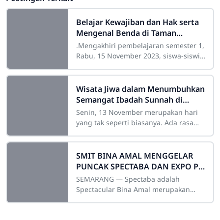
Belajar Kewajiban dan Hak serta
Mengenal Benda di Taman
Indonesia Kaya
.Mengakhiri pembelajaran semester 1,
Rabu, 15 November 2023, siswa-siswi
kelas tiga Imam Bukhori dan Imam
Muslim SDIT Bina Amal 02
melaksanakan Puncak
Wisata Jiwa dalam Menumbuhkan
Semangat Ibadah Sunnah di
Masjid Agung Jawa Tengah
Senin, 13 November merupakan hari
yang tak seperti biasanya. Ada rasa
kehilangan yang anak – anak rasakan
karena salah satu guru mereka telah
SMIT BINA AMAL MENGGELAR
PUNCAK SPECTABA DAN EXPO P5
DENGAN MERIAH
SEMARANG — Spectaba adalah
Spectacular Bina Amal merupakan
event tahunan dari SMA IT Bina Amal
berupa lomba-lomba antar sekolah se-