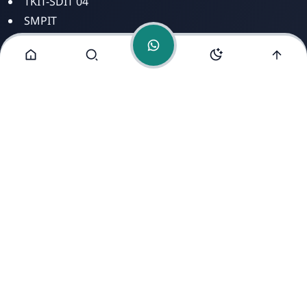
TKIT-SDIT 04
SMPIT
SMAIT
Alamat Kami
Jl. Kyai Saleh No 8 Mugassari Semarang Selatan Jawa
Tengah 50249
https://www.free-counters.org/
Copyright ©
2026
- All Rights Reserved