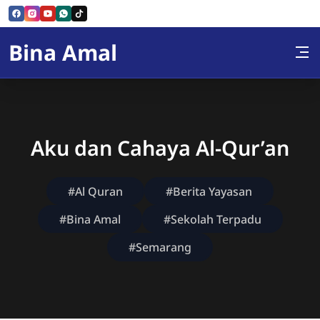
Skip to Content
Bina Amal
Aku dan Cahaya Al-Qur’an
#Al Quran
#Berita Yayasan
#Bina Amal
#Sekolah Terpadu
#Semarang