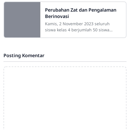
“Ekspresi Diri Melalui Hobi dan
Sayangi Bumi”.
Perubahan Zat dan Pengalaman
Berinovasi
Kamis, 2 November 2023 seluruh
siswa kelas 4 berjumlah 50 siswa
melakukan kegiatan Puncak Tema
tentang Perubahan BentukPada
kegiatan ini anak anak
Posting Komentar