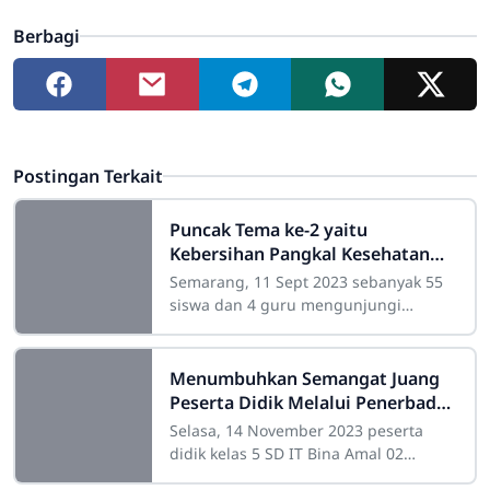
Berbagi
Postingan Terkait
Puncak Tema ke-2 yaitu
Kebersihan Pangkal Kesehatan
SDIT Bina Amal 02 Kunjungi
Semarang, 11 Sept 2023 sebanyak 55
Puskesmas
siswa dan 4 guru mengunjungi
‘Rumah Gizi Dinas Kesehatan’ di
Banyumanik Semarang. Kunjungan ini
dalam
Menumbuhkan Semangat Juang
Peserta Didik Melalui Penerbad
Fair
Selasa, 14 November 2023 peserta
didik kelas 5 SD IT Bina Amal 02
melakukan Puncak Tema dengan topik