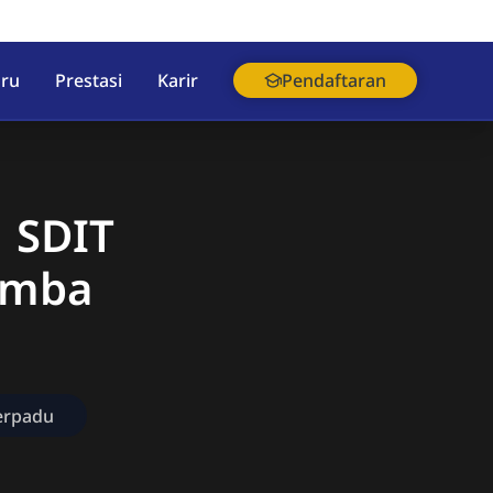
aru
Prestasi
Karir
Pendaftaran
 SDIT
omba
erpadu