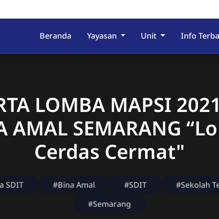
Beranda
Yayasan
Unit
Info Terb
RTA LOMBA MAPSI 2021
A AMAL SEMARANG “L
Cerdas Cermat"
a SDIT
#Bina Amal
#SDIT
#Sekolah T
#Semarang