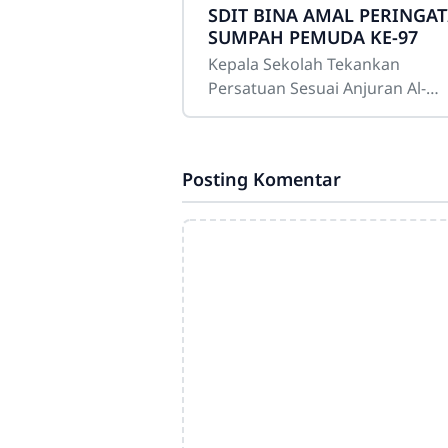
SDIT BINA AMAL PERINGAT
SUMPAH PEMUDA KE-97
Kepala Sekolah Tekankan
Persatuan Sesuai Anjuran Al-
Qur'an SEMARANG– Sekolah
Dasar Islam Terpadu (SDIT) Bin
Amal Semarang menggelar
Posting Komentar
upacara