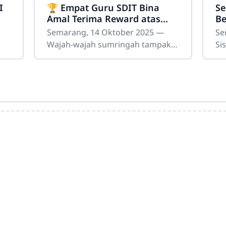
I
🏆 Empat Guru SDIT Bina
Se
Amal Terima Reward atas
Be
Prestasi Siswa Berjaya di
SD
Semarang, 14 Oktober 2025 —
Se
Ajang Kota Semarang
R
Wajah-wajah sumringah tampak
Si
di kelas VI Aisyah lantai 2 SDIT
Teman Ibu Iz
a
Bina Amal. Suasana penuh
hu
kebahagiaan menyelimuti ruang
ke