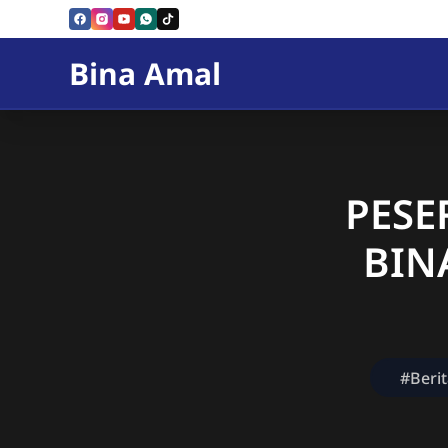
Skip to Content
Bina Amal
PESE
BIN
#Berit