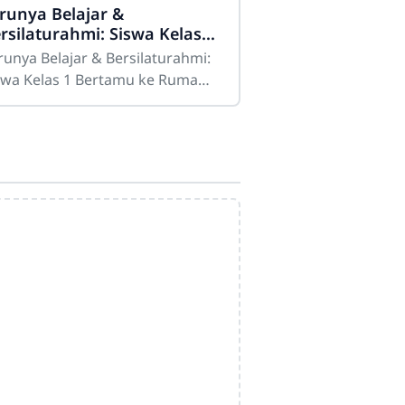
runya Belajar &
rsilaturahmi: Siswa Kelas 1
IT Bina Amal Bertamu ke
runya Belajar & Bersilaturahmi:
umah Teman
swa Kelas 1 Bertamu ke Rumah
zah, S.Pd selaku tim
mas menyampaikan bahwa
giatan puncak tema