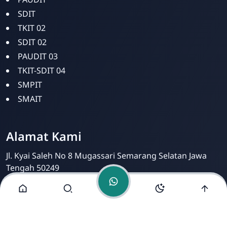
SDIT
TKIT 02
SDIT 02
PAUDIT 03
Bina Amal
TKIT-SDIT 04
Online
SMPIT
SMAIT
Alamat Kami
Jl. Kyai Saleh No 8 Mugassari Semarang Selatan Jawa
Tengah 50249
https://www.free-counters.org/